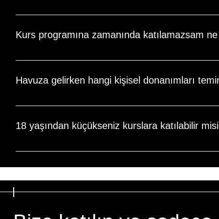
Abonelik döneminizin sonunda yenilemeyi unuttuğunuzda, üyel
haklarınız askıya alınır ve tekrar etkinleştirmek için ek bir 
Kurs programına zamanında katılamazsam ne 
Kurs programına zamanında katılmamanız durumunda, seans 
Havuza gelirken hangi kişisel donanımları tem
Havuza gelirken yüzme mayosu / bikini, havlu ve terlik gib
yapılacaktır.
18 yaşından küçükseniz kurslara katılabilir mis
18 yaşından küçük olanlar, velileri veya yasal vasileri eşliğin
sorumlulukları altındadır.