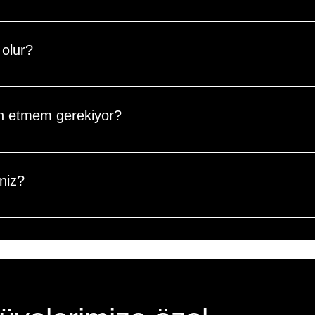
iğiniz otomatik olarak askıya alınır. Yenileme işlemi için beli
ücret ödemeniz gerekebilir.
olur?
hakkınız kullanılmış olarak kabul edilir. Bu nedenle, program
in etmem gerekiyor?
i temel kişisel donanımları yanınızda bulundurmanız gerekmektedi
iniz?
de kurslara katılabilirler. Velilerin veya yasal vasilerin katılımı,