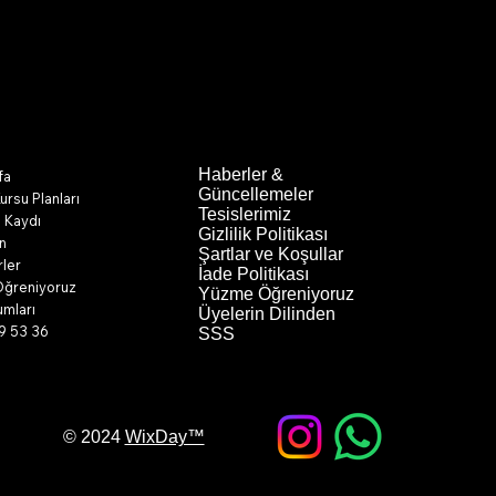
Haberler &
fa
Güncellemeler
rsu Planları
Tesislerimiz
 Kaydı
Gizlilik Politikası
n
Şartlar ve Koşullar
ler
İade Politikası
ğreniyoruz
Yüzme Öğreniyoruz
mları
Üyelerin Dilinden
9 53 36
SSS
© 2024
WixDay™