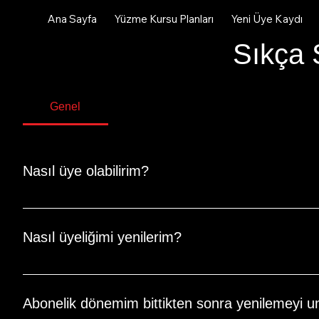
Ana Sayfa
Yüzme Kursu Planları
Yeni Üye Kaydı
Sıkça 
Genel
Nasıl üye olabilirim?
Üye olmak için web sitemizdeki kayıt formunu doldurmanız y
başarıyla tamamladıktan sonra e-posta adresinize gerekli bi
Nasıl üyeliğimi yenilerim?
Üyeliğinizi yenilemek için web sitemizdeki hesabınıza giriş
Ücretli aboneliklerinizi üyelik sayfanızda yönetebilirsiniz.
Abonelik dönemim bittikten sonra yenilemeyi u