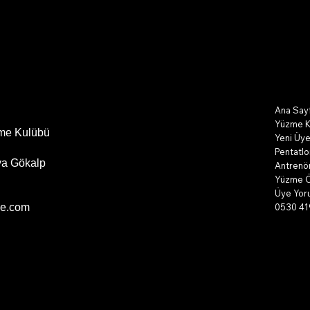
Ana Say
Yüzme Ku
zme Kulübü
Yeni Üye
Pentatlo
iya Gökalp
Antrenör
Yüzme Ö
Üye Yoru
0530 41
me.com