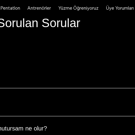
Pentatlon
Antrenörler
Yüzme Öğreniyoruz
Üye Yorumları
Sorulan Sorular
eterlidir. Kayıt işlemi tamamlandıktan sonra sizi çevrimiçi vey
lgileri sağlayacağız.
 yaparak ödeme işlemini gerçekleştirebilirsiniz. Ayrıca, kulüp m
nutursam ne olur?