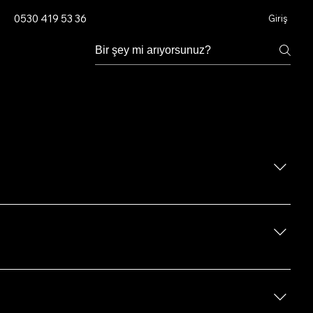
0530 419 53 36
Giriş
a çevrimdışı ödeme seçeneği verilecektir. Tüm süreci
erkezimizdeki resepsiyonistlerimize de başvurabilirsiniz.